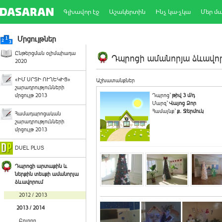
Գլխավոր էջ
Աշակերտին
Ինչ կա-չկա
Մեր մ
Մրցույթներ
Ընթերցման օլիմպիադա
Դպրոցի ամանորյա ձևավորո
2020
«ԻՄ ՍՐՏԻ ՈՒՂԵԿԻՑ»
Աշխատանքներ
շարադրությունների
մրցույթ 2013
Դպրոց`
թիվ 3 մ/դ
Մարզ`
Վայոց Ձոր
Համայնք`
ք. Ջերմուկ
Համադպրոցական
շարադրությունների
մրցույթ 2013
DUEL PLUS
Դպրոցի արտաքին և
ներքին տեսքի ամանորյա
ձևավորում
2012 / 2013
2013 / 2014
Բոլորը