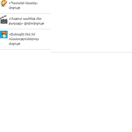
«Պատանի նկարիչ»
մրցույթ
«Մաքուր պահենք մեր
քաղաքը» վիդեոմրցույթ
«Ճանաչի՛ր ինձ իմ
ունակություններով»
մրցույթ