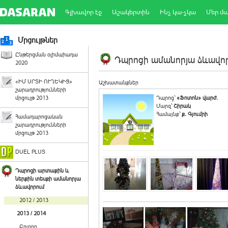
Գլխավոր էջ
Աշակերտին
Ինչ կա-չկա
Մեր մ
Մրցույթներ
Ընթերցման օլիմպիադա
Դպրոցի ամանորյա ձևավորո
2020
«ԻՄ ՍՐՏԻ ՈՒՂԵԿԻՑ»
Աշխատանքներ
շարադրությունների
մրցույթ 2013
Դպրոց`
«Ֆոտոն» վարժ.
Մարզ`
Շիրակ
Համայնք`
ք. Գյումրի
Համադպրոցական
շարադրությունների
մրցույթ 2013
DUEL PLUS
Դպրոցի արտաքին և
ներքին տեսքի ամանորյա
ձևավորում
2012 / 2013
2013 / 2014
Բոլորը