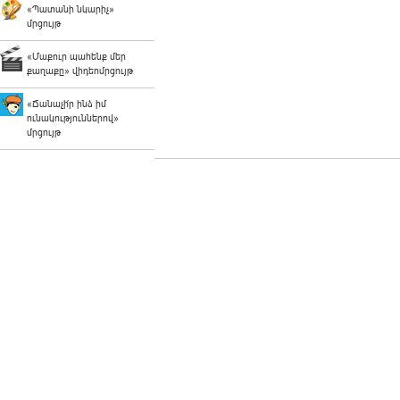
«Պատանի նկարիչ»
մրցույթ
«Մաքուր պահենք մեր
քաղաքը» վիդեոմրցույթ
«Ճանաչի՛ր ինձ իմ
ունակություններով»
մրցույթ