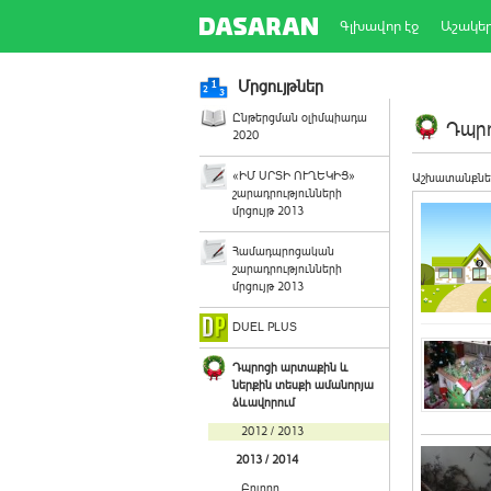
Գլխավոր էջ
Աշակե
Մրցույթներ
Ընթերցման օլիմպիադա
Դպրո
2020
«ԻՄ ՍՐՏԻ ՈՒՂԵԿԻՑ»
Աշխատանքնե
շարադրությունների
մրցույթ 2013
Համադպրոցական
շարադրությունների
մրցույթ 2013
DUEL PLUS
Դպրոցի արտաքին և
ներքին տեսքի ամանորյա
ձևավորում
2012 / 2013
2013 / 2014
Բոլորը