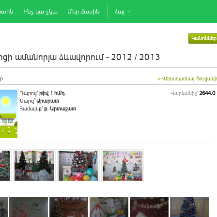
րտին
Ինչ կա-չկա
Մեր մասին
Հայ
Կանոններ
ցի ամանորյա ձևավորում - 2012 / 2013
ր
« Վերադառնալ Ցուցակ
Դպրոց`
թիվ 1 հմ/դ
Վարկանիշ՝
2644.0
Մարզ`
Արարատ
Համայնք`
ք. Արտաշատ