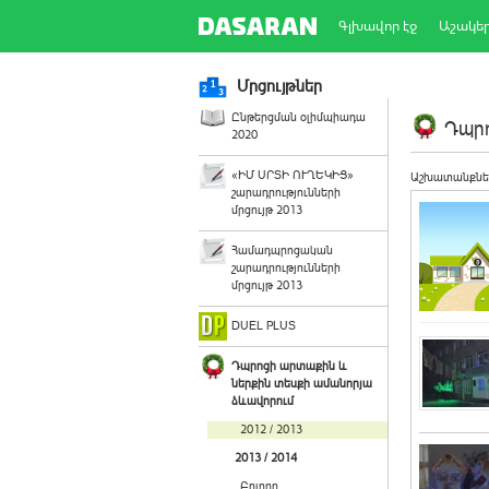
Գլխավոր էջ
Աշակե
Մրցույթներ
Ընթերցման օլիմպիադա
Դպրո
2020
«ԻՄ ՍՐՏԻ ՈՒՂԵԿԻՑ»
Աշխատանքնե
շարադրությունների
մրցույթ 2013
Համադպրոցական
շարադրությունների
մրցույթ 2013
DUEL PLUS
Դպրոցի արտաքին և
ներքին տեսքի ամանորյա
ձևավորում
2012 / 2013
2013 / 2014
Բոլորը