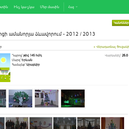
րտին
Ինչ կա-չկա
Մեր մասին
Հայ
Կանոններ
ցի ամանորյա ձևավորում - 2012 / 2013
ր
« Վերադառնալ Ցուցակ
Դպրոց`
թիվ 145 հմ/դ
Վարկանիշ՝
25.0
Մարզ`
Երևան
Համայնք`
Արաբկիր