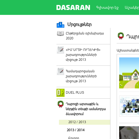
Գլխավոր էջ
Աշակե
Մրցույթներ
Ընթերցման օլիմպիադա
Դպրո
2020
«ԻՄ ՍՐՏԻ ՈՒՂԵԿԻՑ»
Աշխատանքնե
շարադրությունների
մրցույթ 2013
Համադպրոցական
շարադրությունների
մրցույթ 2013
DUEL PLUS
Դպրոցի արտաքին և
ներքին տեսքի ամանորյա
ձևավորում
2012 / 2013
2013 / 2014
Բոլորը