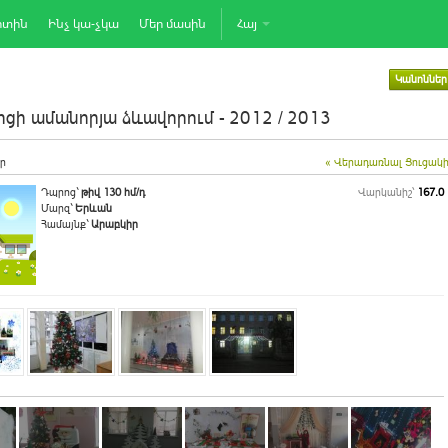
րտին
Ինչ կա-չկա
Մեր մասին
Հայ
Կանոններ
ցի ամանորյա ձևավորում - 2012 / 2013
ր
« Վերադառնալ Ցուցակ
Դպրոց`
թիվ 130 հմ/դ
Վարկանիշ՝
167.0
Մարզ`
Երևան
Համայնք`
Արաբկիր