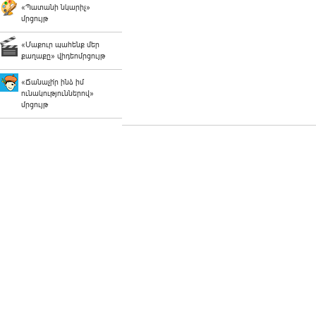
«Պատանի նկարիչ»
մրցույթ
«Մաքուր պահենք մեր
քաղաքը» վիդեոմրցույթ
«Ճանաչի՛ր ինձ իմ
ունակություններով»
մրցույթ