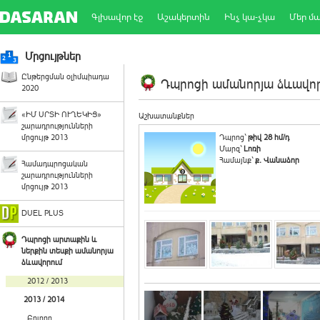
Գլխավոր էջ
Աշակերտին
Ինչ կա-չկա
Մեր մ
Մրցույթներ
Ընթերցման օլիմպիադա
Դպրոցի ամանորյա ձևավորո
2020
«ԻՄ ՍՐՏԻ ՈՒՂԵԿԻՑ»
Աշխատանքներ
շարադրությունների
մրցույթ 2013
Դպրոց`
թիվ 28 հմ/դ
Մարզ`
Լոռի
Համայնք`
ք. Վանաձոր
Համադպրոցական
շարադրությունների
մրցույթ 2013
DUEL PLUS
Դպրոցի արտաքին և
ներքին տեսքի ամանորյա
ձևավորում
2012 / 2013
2013 / 2014
Բոլորը