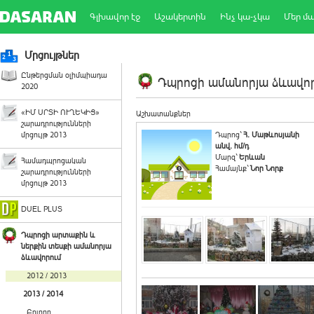
Գլխավոր էջ
Աշակերտին
Ինչ կա-չկա
Մեր մ
Մրցույթներ
Ընթերցման օլիմպիադա
Դպրոցի ամանորյա ձևավորո
2020
«ԻՄ ՍՐՏԻ ՈՒՂԵԿԻՑ»
Աշխատանքներ
շարադրությունների
մրցույթ 2013
Դպրոց`
Հ. Մաթևոսյանի
անվ. հմ/դ
Մարզ`
Երևան
Համադպրոցական
Համայնք`
Նոր Նորք
շարադրությունների
մրցույթ 2013
DUEL PLUS
Դպրոցի արտաքին և
ներքին տեսքի ամանորյա
ձևավորում
2012 / 2013
2013 / 2014
Բոլորը