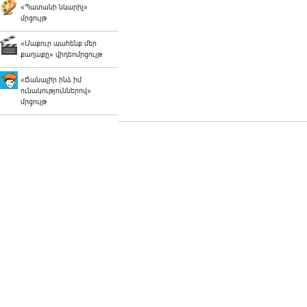
«Պատանի նկարիչ»
մրցույթ
«Մաքուր պահենք մեր
քաղաքը» վիդեոմրցույթ
«Ճանաչի՛ր ինձ իմ
ունակություններով»
մրցույթ