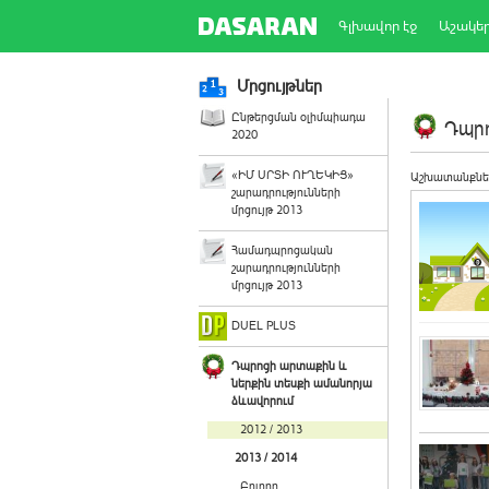
Գլխավոր էջ
Աշակե
Մրցույթներ
Ընթերցման օլիմպիադա
Դպրո
2020
«ԻՄ ՍՐՏԻ ՈՒՂԵԿԻՑ»
Աշխատանքնե
շարադրությունների
մրցույթ 2013
Համադպրոցական
շարադրությունների
մրցույթ 2013
DUEL PLUS
Դպրոցի արտաքին և
ներքին տեսքի ամանորյա
ձևավորում
2012 / 2013
2013 / 2014
Բոլորը