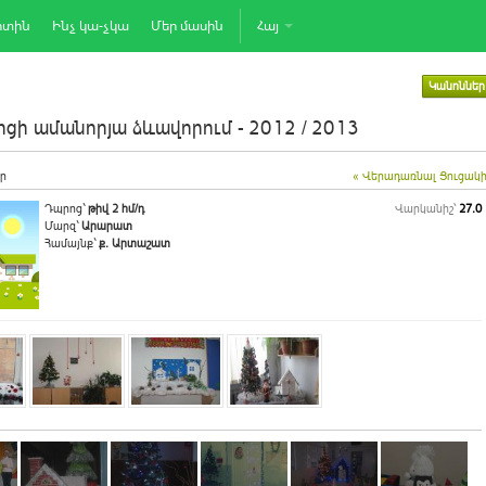
րտին
Ինչ կա-չկա
Մեր մասին
Հայ
Կանոններ
ցի ամանորյա ձևավորում - 2012 / 2013
ր
« Վերադառնալ Ցուցակ
Դպրոց`
թիվ 2 հմ/դ
Վարկանիշ՝
27.0
Մարզ`
Արարատ
Համայնք`
ք. Արտաշատ