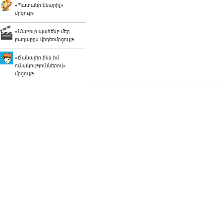
«Պատանի նկարիչ»
մրցույթ
«Մաքուր պահենք մեր
քաղաքը» վիդեոմրցույթ
«Ճանաչի՛ր ինձ իմ
ունակություններով»
մրցույթ