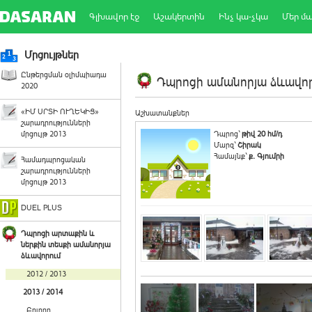
Գլխավոր էջ
Աշակերտին
Ինչ կա-չկա
Մեր մ
Մրցույթներ
Ընթերցման օլիմպիադա
Դպրոցի ամանորյա ձևավորո
2020
«ԻՄ ՍՐՏԻ ՈՒՂԵԿԻՑ»
Աշխատանքներ
շարադրությունների
մրցույթ 2013
Դպրոց`
թիվ 20 հմ/դ
Մարզ`
Շիրակ
Համայնք`
ք. Գյումրի
Համադպրոցական
շարադրությունների
մրցույթ 2013
DUEL PLUS
Դպրոցի արտաքին և
ներքին տեսքի ամանորյա
ձևավորում
2012 / 2013
2013 / 2014
Բոլորը