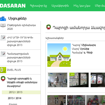
Գլխավոր էջ
Աշակերտին
Ինչ կա-չկա
Մեր մ
Մրցույթներ
Ընթերցման օլիմպիադա
Դպրոցի ամանորյա ձևավորո
2020
«ԻՄ ՍՐՏԻ ՈՒՂԵԿԻՑ»
Աշխատանքներ
շարադրությունների
մրցույթ 2013
Դպրոց`
Միջնակարգ
Մարզ`
Սյունիք
Համայնք`
գ. Գեղի
Համադպրոցական
շարադրությունների
մրցույթ 2013
DUEL PLUS
Դպրոցի արտաքին և
ներքին տեսքի ամանորյա
ձևավորում
2012 / 2013
2013 / 2014
Բոլորը