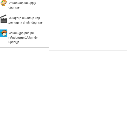
«Պատանի նկարիչ»
մրցույթ
«Մաքուր պահենք մեր
քաղաքը» վիդեոմրցույթ
«Ճանաչի՛ր ինձ իմ
ունակություններով»
մրցույթ