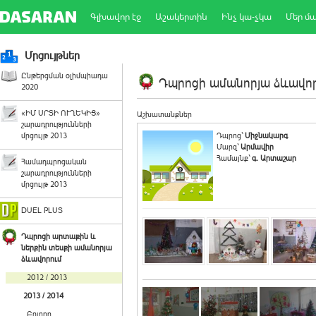
Գլխավոր էջ
Աշակերտին
Ինչ կա-չկա
Մեր մ
Մրցույթներ
Ընթերցման օլիմպիադա
Դպրոցի ամանորյա ձևավորո
2020
«ԻՄ ՍՐՏԻ ՈՒՂԵԿԻՑ»
Աշխատանքներ
շարադրությունների
մրցույթ 2013
Դպրոց`
Միջնակարգ
Մարզ`
Արմավիր
Համայնք`
գ. Արտաշար
Համադպրոցական
շարադրությունների
մրցույթ 2013
DUEL PLUS
Դպրոցի արտաքին և
ներքին տեսքի ամանորյա
ձևավորում
2012 / 2013
2013 / 2014
Բոլորը