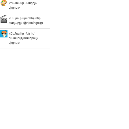
«Պատանի նկարիչ»
մրցույթ
«Մաքուր պահենք մեր
քաղաքը» վիդեոմրցույթ
«Ճանաչի՛ր ինձ իմ
ունակություններով»
մրցույթ