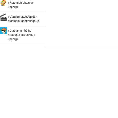
«Պատանի նկարիչ»
մրցույթ
«Մաքուր պահենք մեր
քաղաքը» վիդեոմրցույթ
«Ճանաչի՛ր ինձ իմ
ունակություններով»
մրցույթ