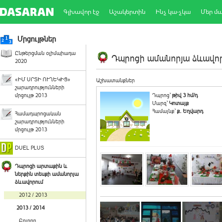
Գլխավոր էջ
Աշակերտին
Ինչ կա-չկա
Մեր մ
Մրցույթներ
Ընթերցման օլիմպիադա
Դպրոցի ամանորյա ձևավորո
2020
«ԻՄ ՍՐՏԻ ՈՒՂԵԿԻՑ»
Աշխատանքներ
շարադրությունների
մրցույթ 2013
Դպրոց`
թիվ 3 հմ/դ
Մարզ`
Կոտայք
Համայնք`
ք. Եղվարդ
Համադպրոցական
շարադրությունների
մրցույթ 2013
DUEL PLUS
Դպրոցի արտաքին և
ներքին տեսքի ամանորյա
ձևավորում
2012 / 2013
2013 / 2014
Բոլորը