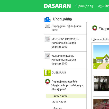
Գլխավոր էջ
Աշակե
Մրցույթներ
Ընթերցման օլիմպիադա
Դպրո
2020
«ԻՄ ՍՐՏԻ ՈՒՂԵԿԻՑ»
Աշխատանքնե
շարադրությունների
մրցույթ 2013
Համադպրոցական
շարադրությունների
մրցույթ 2013
DUEL PLUS
Դպրոցի արտաքին և
ներքին տեսքի ամանորյա
ձևավորում
2012 / 2013
2013 / 2014
Բոլորը