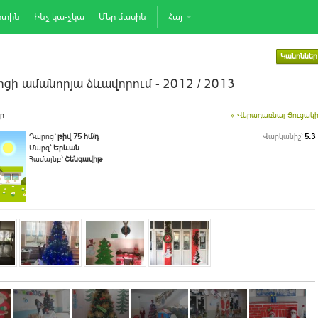
րտին
Ինչ կա-չկա
Մեր մասին
Հայ
Կանոններ
ցի ամանորյա ձևավորում - 2012 / 2013
ր
« Վերադառնալ Ցուցակ
Դպրոց`
թիվ 75 հմ/դ
Վարկանիշ՝
5.3
Մարզ`
Երևան
Համայնք`
Շենգավիթ