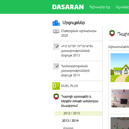
Գլխավոր էջ
Աշակե
Մրցույթներ
Ընթերցման օլիմպիադա
Դպրո
2020
«ԻՄ ՍՐՏԻ ՈՒՂԵԿԻՑ»
Աշխատանքնե
շարադրությունների
մրցույթ 2013
Համադպրոցական
շարադրությունների
մրցույթ 2013
DUEL PLUS
Դպրոցի արտաքին և
ներքին տեսքի ամանորյա
ձևավորում
2012 / 2013
2013 / 2014
Բոլորը