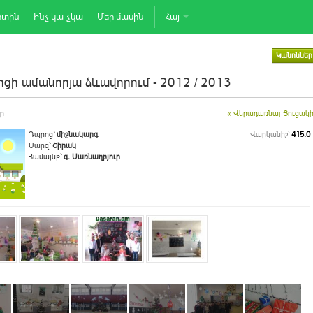
րտին
Ինչ կա-չկա
Մեր մասին
Հայ
Կանոններ
ցի ամանորյա ձևավորում - 2012 / 2013
ր
« Վերադառնալ Ցուցակ
Դպրոց`
միջնակարգ
Վարկանիշ՝
415.0
Մարզ`
Շիրակ
Համայնք`
գ. Սառնաղբյուր