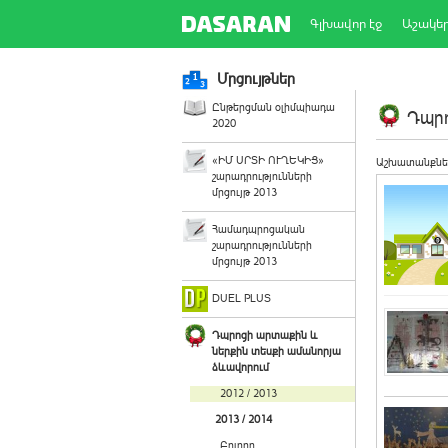
Գլխավոր էջ
Աշակե
Մրցույթներ
Ընթերցման օլիմպիադա
Դպրո
2020
«ԻՄ ՍՐՏԻ ՈՒՂԵԿԻՑ»
Աշխատանքնե
շարադրությունների
մրցույթ 2013
Համադպրոցական
շարադրությունների
մրցույթ 2013
DUEL PLUS
Դպրոցի արտաքին և
ներքին տեսքի ամանորյա
ձևավորում
2012 / 2013
2013 / 2014
Բոլորը