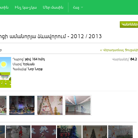
րտին
Ինչ կա-չկա
Մեր մասին
Հայ
Կանոններ
ցի ամանորյա ձևավորում - 2012 / 2013
ր
« Վերադառնալ Ցուցակ
Դպրոց`
թիվ 164 հմ/դ
Վարկանիշ՝
84.2
Մարզ`
Երևան
Համայնք`
Նոր Նորք