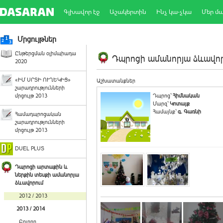
Գլխավոր էջ
Աշակերտին
Ինչ կա-չկա
Մեր մ
Մրցույթներ
Ընթերցման օլիմպիադա
Դպրոցի ամանորյա ձևավորո
2020
«ԻՄ ՍՐՏԻ ՈՒՂԵԿԻՑ»
Աշխատանքներ
շարադրությունների
մրցույթ 2013
Դպրոց`
Հիմնական
Մարզ`
Կոտայք
Համայնք`
գ. Գառնի
Համադպրոցական
շարադրությունների
մրցույթ 2013
DUEL PLUS
Դպրոցի արտաքին և
ներքին տեսքի ամանորյա
ձևավորում
2012 / 2013
2013 / 2014
Բոլորը