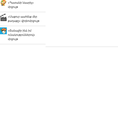
«Պատանի նկարիչ»
մրցույթ
«Մաքուր պահենք մեր
քաղաքը» վիդեոմրցույթ
«Ճանաչի՛ր ինձ իմ
ունակություններով»
մրցույթ