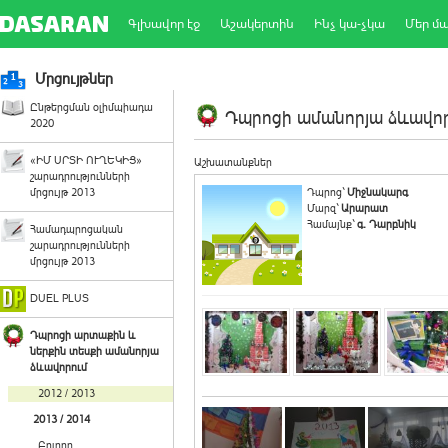
Գլխավոր էջ
Աշակերտին
Ինչ կա-չկա
Մեր մ
Մրցույթներ
Ընթերցման օլիմպիադա
Դպրոցի ամանորյա ձևավորո
2020
«ԻՄ ՍՐՏԻ ՈՒՂԵԿԻՑ»
Աշխատանքներ
շարադրությունների
մրցույթ 2013
Դպրոց`
Միջնակարգ
Մարզ`
Արարատ
Համայնք`
գ. Դարբնիկ
Համադպրոցական
շարադրությունների
մրցույթ 2013
DUEL PLUS
Դպրոցի արտաքին և
ներքին տեսքի ամանորյա
ձևավորում
2012 / 2013
2013 / 2014
Բոլորը