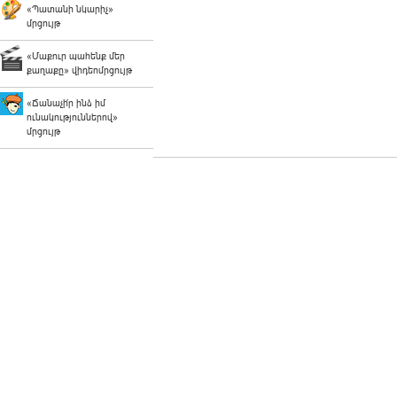
«Պատանի նկարիչ»
մրցույթ
«Մաքուր պահենք մեր
քաղաքը» վիդեոմրցույթ
«Ճանաչի՛ր ինձ իմ
ունակություններով»
մրցույթ