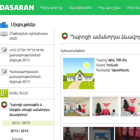
Գլխավոր էջ
Աշակերտին
Ինչ կա-չկա
Մեր մ
Մրցույթներ
Ընթերցման օլիմպիադա
Դպրոցի ամանորյա ձևավորո
2020
«ԻՄ ՍՐՏԻ ՈՒՂԵԿԻՑ»
Աշխատանքներ
շարադրությունների
մրցույթ 2013
Դպրոց`
թիվ 108 մ/դ
Մարզ`
Երևան
Համայնք`
Աջափնյակ
Համադպրոցական
շարադրությունների
մրցույթ 2013
DUEL PLUS
Դպրոցի արտաքին և
ներքին տեսքի ամանորյա
ձևավորում
2012 / 2013
2013 / 2014
Բոլորը