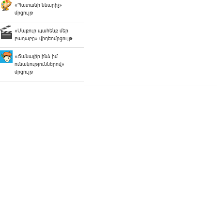
«Պատանի նկարիչ»
մրցույթ
«Մաքուր պահենք մեր
քաղաքը» վիդեոմրցույթ
«Ճանաչի՛ր ինձ իմ
ունակություններով»
մրցույթ