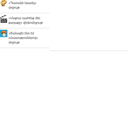
«Պատանի նկարիչ»
մրցույթ
«Մաքուր պահենք մեր
քաղաքը» վիդեոմրցույթ
«Ճանաչի՛ր ինձ իմ
ունակություններով»
մրցույթ