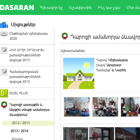
Գլխավոր էջ
Աշակերտին
Ինչ կա-չկա
Մեր մ
Մրցույթներ
Ընթերցման օլիմպիադա
Դպրոցի ամանորյա ձևավորո
2020
«ԻՄ ՍՐՏԻ ՈՒՂԵԿԻՑ»
Աշխատանքներ
շարադրությունների
մրցույթ 2013
Դպրոց`
Միջնակարգ
Մարզ`
Արարատ
Համայնք`
գ. Նարեկ
Համադպրոցական
շարադրությունների
մրցույթ 2013
DUEL PLUS
Դպրոցի արտաքին և
ներքին տեսքի ամանորյա
ձևավորում
2012 / 2013
2013 / 2014
Բոլորը