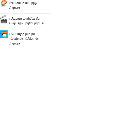
«Պատանի նկարիչ»
մրցույթ
«Մաքուր պահենք մեր
քաղաքը» վիդեոմրցույթ
«Ճանաչի՛ր ինձ իմ
ունակություններով»
մրցույթ