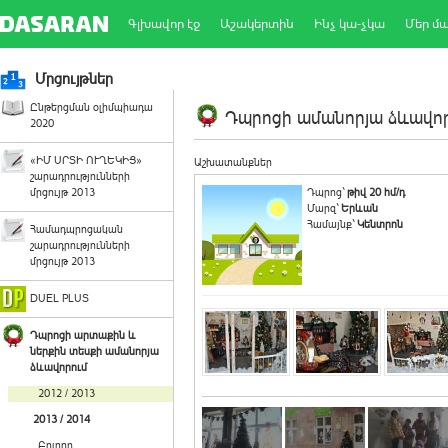
Գլխավոր էջ
Աշակերտին
Ինչ կա-չկա
Մեր մ
Մրցույթներ
Ընթերցման օլիմպիադա
Դպրոցի ամանորյա ձևավորո
2020
«ԻՄ ՍՐՏԻ ՈՒՂԵԿԻՑ»
Աշխատանքներ
շարադրությունների
մրցույթ 2013
Դպրոց`
թիվ 20 հմ/դ
Մարզ`
Երևան
Համայնք`
Կենտրոն
Համադպրոցական
շարադրությունների
մրցույթ 2013
DUEL PLUS
Դպրոցի արտաքին և
ներքին տեսքի ամանորյա
ձևավորում
2012 / 2013
2013 / 2014
Բոլորը