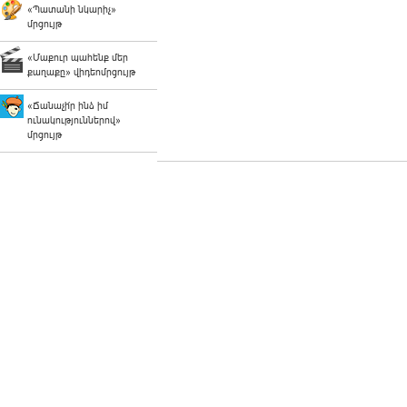
«Պատանի նկարիչ»
մրցույթ
«Մաքուր պահենք մեր
քաղաքը» վիդեոմրցույթ
«Ճանաչի՛ր ինձ իմ
ունակություններով»
մրցույթ