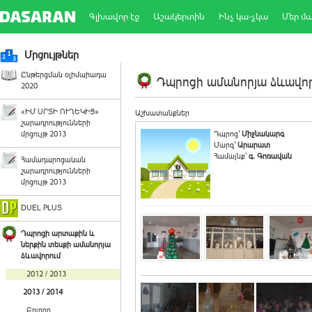
Գլխավոր էջ
Աշակերտին
Ինչ կա-չկա
Մեր մ
Մրցույթներ
Ընթերցման օլիմպիադա
Դպրոցի ամանորյա ձևավորո
2020
«ԻՄ ՍՐՏԻ ՈՒՂԵԿԻՑ»
Աշխատանքներ
շարադրությունների
մրցույթ 2013
Դպրոց`
Միջնակարգ
Մարզ`
Արարատ
Համայնք`
գ. Գոռավան
Համադպրոցական
շարադրությունների
մրցույթ 2013
DUEL PLUS
Դպրոցի արտաքին և
ներքին տեսքի ամանորյա
ձևավորում
2012 / 2013
2013 / 2014
Բոլորը