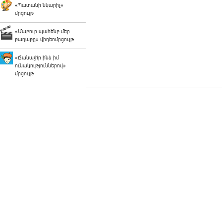
«Պատանի նկարիչ»
մրցույթ
«Մաքուր պահենք մեր
քաղաքը» վիդեոմրցույթ
«Ճանաչի՛ր ինձ իմ
ունակություններով»
մրցույթ