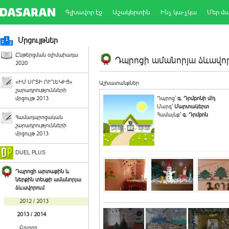
Գլխավոր էջ
Աշակերտին
Ինչ կա-չկա
Մեր մ
Մրցույթներ
Ընթերցման օլիմպիադա
Դպրոցի ամանորյա ձևավորո
2020
«ԻՄ ՍՐՏԻ ՈՒՂԵԿԻՑ»
Աշխատանքներ
շարադրությունների
մրցույթ 2013
Դպրոց`
գ. Դրմբոնի մ/դ
Մարզ`
Մարտակերտ
Համայնք`
գ. Դրմբոն
Համադպրոցական
շարադրությունների
մրցույթ 2013
DUEL PLUS
Դպրոցի արտաքին և
ներքին տեսքի ամանորյա
ձևավորում
2012 / 2013
2013 / 2014
Բոլորը