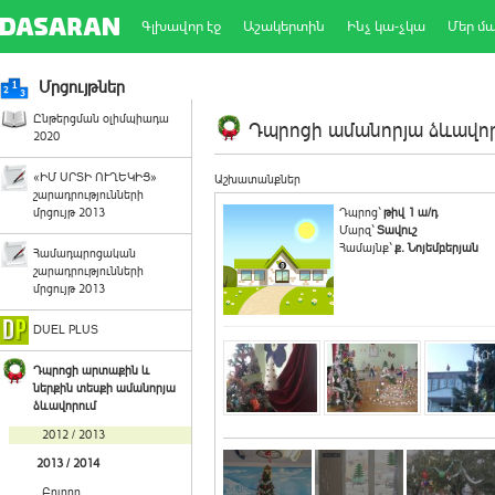
Գլխավոր էջ
Աշակերտին
Ինչ կա-չկա
Մեր մ
Մրցույթներ
Ընթերցման օլիմպիադա
Դպրոցի ամանորյա ձևավորո
2020
«ԻՄ ՍՐՏԻ ՈՒՂԵԿԻՑ»
Աշխատանքներ
շարադրությունների
մրցույթ 2013
Դպրոց`
թիվ 1 ա/դ
Մարզ`
Տավուշ
Համայնք`
ք. Նոյեմբերյան
Համադպրոցական
շարադրությունների
մրցույթ 2013
DUEL PLUS
Դպրոցի արտաքին և
ներքին տեսքի ամանորյա
ձևավորում
2012 / 2013
2013 / 2014
Բոլորը