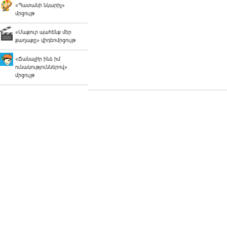
«Պատանի նկարիչ»
մրցույթ
«Մաքուր պահենք մեր
քաղաքը» վիդեոմրցույթ
«Ճանաչի՛ր ինձ իմ
ունակություններով»
մրցույթ