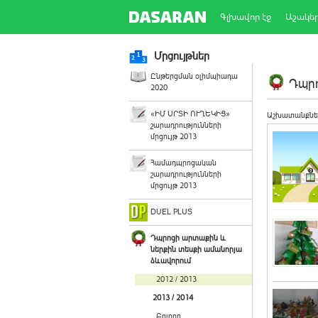
Գլխավոր էջ
Աշակե
Մրցույթներ
Ընթերցման օլիմպիադա
Դպրո
2020
«ԻՄ ՍՐՏԻ ՈՒՂԵԿԻՑ»
Աշխատանքնե
շարադրությունների
մրցույթ 2013
Համադպրոցական
շարադրությունների
մրցույթ 2013
DUEL PLUS
Դպրոցի արտաքին և
ներքին տեսքի ամանորյա
ձևավորում
2012 / 2013
2013 / 2014
Բոլորը