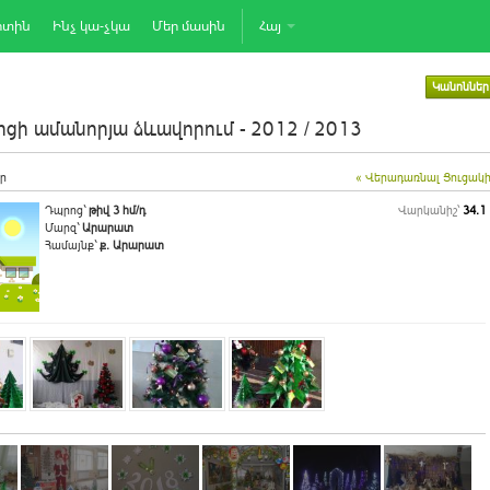
րտին
Ինչ կա-չկա
Մեր մասին
Հայ
Կանոններ
ցի ամանորյա ձևավորում - 2012 / 2013
ր
« Վերադառնալ Ցուցակ
Դպրոց`
թիվ 3 հմ/դ
Վարկանիշ՝
34.1
Մարզ`
Արարատ
Համայնք`
ք. Արարատ