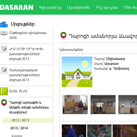
Գլխավոր էջ
Աշակերտին
Ինչ կա-չկա
Մեր մ
Մրցույթներ
Ընթերցման օլիմպիադա
Դպրոցի ամանորյա ձևավորո
2020
«ԻՄ ՍՐՏԻ ՈՒՂԵԿԻՑ»
Աշխատանքներ
շարադրությունների
մրցույթ 2013
Դպրոց`
Միջնակարգ
Մարզ`
Արարատ
Համայնք`
գ. Դիմիտրով
Համադպրոցական
շարադրությունների
մրցույթ 2013
DUEL PLUS
Դպրոցի արտաքին և
ներքին տեսքի ամանորյա
ձևավորում
2012 / 2013
2013 / 2014
Բոլորը