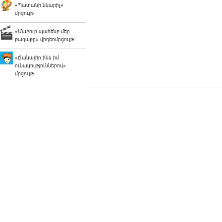
«Պատանի նկարիչ»
մրցույթ
«Մաքուր պահենք մեր
քաղաքը» վիդեոմրցույթ
«Ճանաչի՛ր ինձ իմ
ունակություններով»
մրցույթ