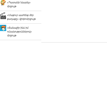
«Պատանի նկարիչ»
մրցույթ
«Մաքուր պահենք մեր
քաղաքը» վիդեոմրցույթ
«Ճանաչի՛ր ինձ իմ
ունակություններով»
մրցույթ