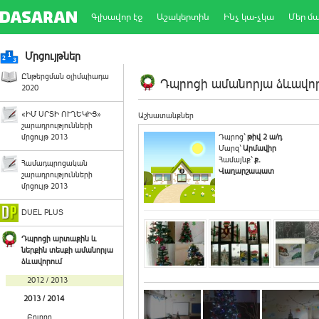
Գլխավոր էջ
Աշակերտին
Ինչ կա-չկա
Մեր մ
Մրցույթներ
Ընթերցման օլիմպիադա
Դպրոցի ամանորյա ձևավորո
2020
«ԻՄ ՍՐՏԻ ՈՒՂԵԿԻՑ»
Աշխատանքներ
շարադրությունների
մրցույթ 2013
Դպրոց`
թիվ 2 ա/դ
Մարզ`
Արմավիր
Համայնք`
ք.
Համադպրոցական
Վաղարշապատ
շարադրությունների
մրցույթ 2013
DUEL PLUS
Դպրոցի արտաքին և
ներքին տեսքի ամանորյա
ձևավորում
2012 / 2013
2013 / 2014
Բոլորը