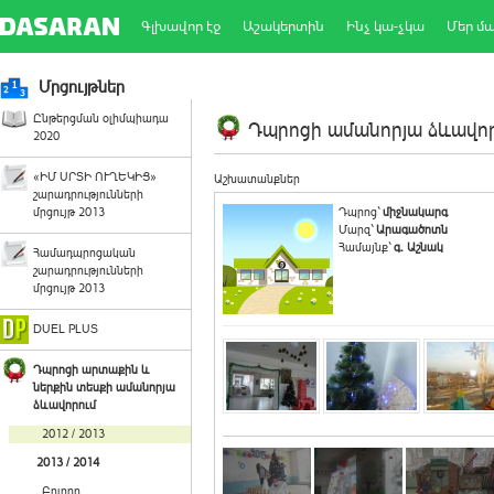
Գլխավոր էջ
Աշակերտին
Ինչ կա-չկա
Մեր մ
Մրցույթներ
Ընթերցման օլիմպիադա
Դպրոցի ամանորյա ձևավորո
2020
«ԻՄ ՍՐՏԻ ՈՒՂԵԿԻՑ»
Աշխատանքներ
շարադրությունների
մրցույթ 2013
Դպրոց`
միջնակարգ
Մարզ`
Արագածոտն
Համայնք`
գ. Աշնակ
Համադպրոցական
շարադրությունների
մրցույթ 2013
DUEL PLUS
Դպրոցի արտաքին և
ներքին տեսքի ամանորյա
ձևավորում
2012 / 2013
2013 / 2014
Բոլորը