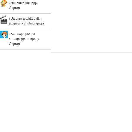
«Պատանի նկարիչ»
մրցույթ
«Մաքուր պահենք մեր
քաղաքը» վիդեոմրցույթ
«Ճանաչի՛ր ինձ իմ
ունակություններով»
մրցույթ