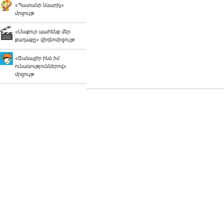
«Պատանի նկարիչ»
մրցույթ
«Մաքուր պահենք մեր
քաղաքը» վիդեոմրցույթ
«Ճանաչի՛ր ինձ իմ
ունակություններով»
մրցույթ