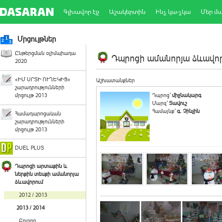
Գլխավոր էջ
Աշակերտին
Ինչ կա-չկա
Մեր մ
Մրցույթներ
Ընթերցման օլիմպիադա
Դպրոցի ամանորյա ձևավորո
2020
«ԻՄ ՍՐՏԻ ՈՒՂԵԿԻՑ»
Աշխատանքներ
շարադրությունների
մրցույթ 2013
Դպրոց`
միջնակարգ
Մարզ`
Տավուշ
Համայնք`
գ. Չինչին
Համադպրոցական
շարադրությունների
մրցույթ 2013
DUEL PLUS
Դպրոցի արտաքին և
ներքին տեսքի ամանորյա
ձևավորում
2012 / 2013
2013 / 2014
Բոլորը