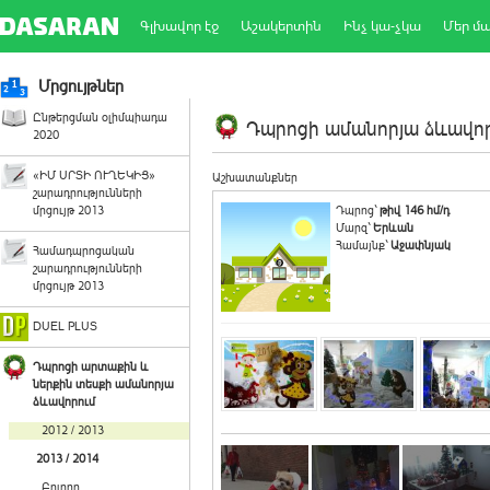
Գլխավոր էջ
Աշակերտին
Ինչ կա-չկա
Մեր մ
Մրցույթներ
Ընթերցման օլիմպիադա
Դպրոցի ամանորյա ձևավորո
2020
«ԻՄ ՍՐՏԻ ՈՒՂԵԿԻՑ»
Աշխատանքներ
շարադրությունների
մրցույթ 2013
Դպրոց`
թիվ 146 հմ/դ
Մարզ`
Երևան
Համայնք`
Աջափնյակ
Համադպրոցական
շարադրությունների
մրցույթ 2013
DUEL PLUS
Դպրոցի արտաքին և
ներքին տեսքի ամանորյա
ձևավորում
2012 / 2013
2013 / 2014
Բոլորը