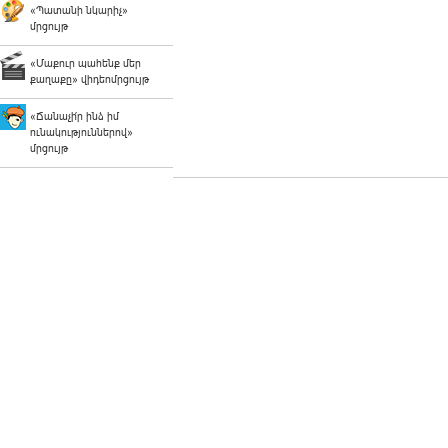
«Պատանի նկարիչ»
մրցույթ
«Մաքուր պահենք մեր
քաղաքը» վիդեոմրցույթ
«Ճանաչի՛ր ինձ իմ
ունակություններով»
մրցույթ