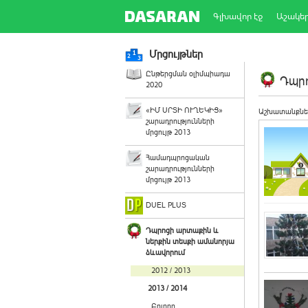
Գլխավոր էջ
Աշակե
Մրցույթներ
Ընթերցման օլիմպիադա
Դպրո
2020
«ԻՄ ՍՐՏԻ ՈՒՂԵԿԻՑ»
Աշխատանքնե
շարադրությունների
մրցույթ 2013
Համադպրոցական
շարադրությունների
մրցույթ 2013
DUEL PLUS
Դպրոցի արտաքին և
ներքին տեսքի ամանորյա
ձևավորում
2012 / 2013
2013 / 2014
Բոլորը