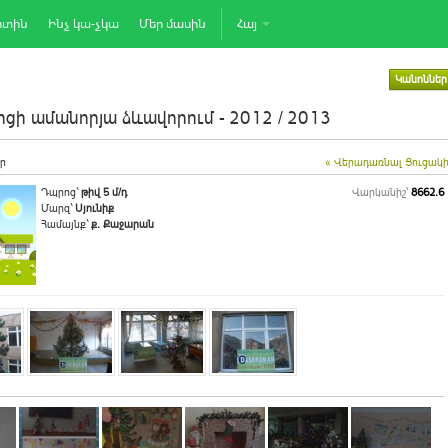
րտին
Ինչ կա-չկա
Մեր մասին
Հայ
Կանոններ
ցի ամանորյա ձևավորում - 2012 / 2013
ր
« Վերադառնալ Ցուցակ
Դպրոց`
թիվ 5 մ/դ
Վարկանիշ՝
8662.6
Մարզ`
Սյունիք
Համայնք`
ք. Քաջարան