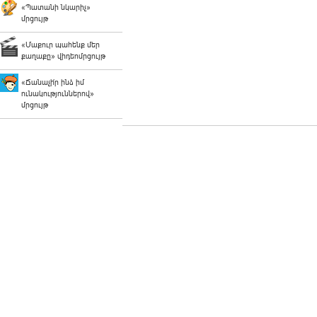
«Պատանի նկարիչ»
մրցույթ
«Մաքուր պահենք մեր
քաղաքը» վիդեոմրցույթ
«Ճանաչի՛ր ինձ իմ
ունակություններով»
մրցույթ