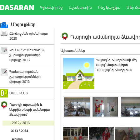
Գլխավոր էջ
Աշակերտին
Ինչ կա-չկա
Մեր մ
Մրցույթներ
Ընթերցման օլիմպիադա
Դպրոցի ամանորյա ձևավորո
2020
«ԻՄ ՍՐՏԻ ՈՒՂԵԿԻՑ»
Աշխատանքներ
շարադրությունների
մրցույթ 2013
Դպրոց`
գ. Վաղուհասի մ/դ
Մարզ`
Մարտակերտ
Համայնք`
գ. Վաղուհաս
Համադպրոցական
շարադրությունների
մրցույթ 2013
DUEL PLUS
Դպրոցի արտաքին և
ներքին տեսքի ամանորյա
ձևավորում
2012 / 2013
2013 / 2014
Բոլորը