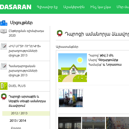
Գլխավոր էջ
Աշակերտին
Ինչ կա-չկա
Մեր մ
Մրցույթներ
Ընթերցման օլիմպիադա
Դպրոցի ամանորյա ձևավորո
2020
«ԻՄ ՍՐՏԻ ՈՒՂԵԿԻՑ»
Աշխատանքներ
շարադրությունների
մրցույթ 2013
Դպրոց`
թիվ 2 մ/դ
Մարզ`
Գեղարքունիք
Համայնք`
գ. Նորատուս
Համադպրոցական
շարադրությունների
մրցույթ 2013
DUEL PLUS
Դպրոցի արտաքին և
ներքին տեսքի ամանորյա
ձևավորում
2012 / 2013
2013 / 2014
Բոլորը