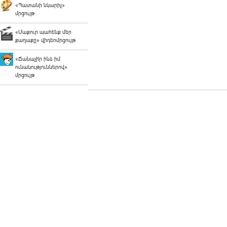
«Պատանի նկարիչ»
մրցույթ
«Մաքուր պահենք մեր
քաղաքը» վիդեոմրցույթ
«Ճանաչի՛ր ինձ իմ
ունակություններով»
մրցույթ