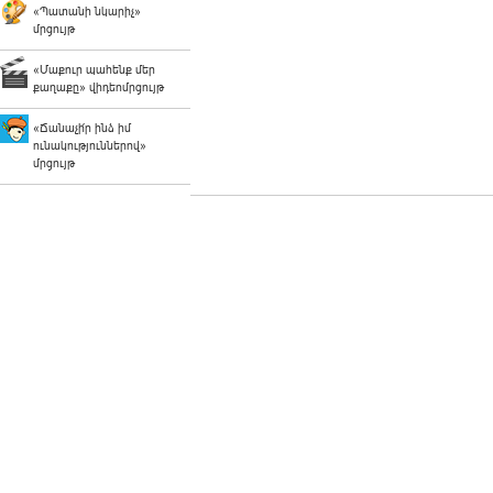
«Պատանի նկարիչ»
մրցույթ
«Մաքուր պահենք մեր
քաղաքը» վիդեոմրցույթ
«Ճանաչի՛ր ինձ իմ
ունակություններով»
մրցույթ