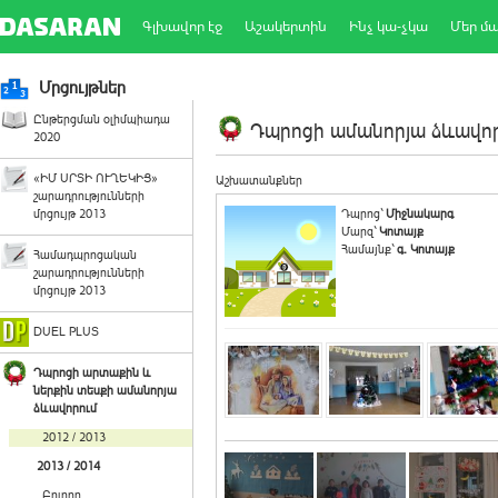
Գլխավոր էջ
Աշակերտին
Ինչ կա-չկա
Մեր մ
Մրցույթներ
Ընթերցման օլիմպիադա
Դպրոցի ամանորյա ձևավորո
2020
«ԻՄ ՍՐՏԻ ՈՒՂԵԿԻՑ»
Աշխատանքներ
շարադրությունների
մրցույթ 2013
Դպրոց`
Միջնակարգ
Մարզ`
Կոտայք
Համայնք`
գ. Կոտայք
Համադպրոցական
շարադրությունների
մրցույթ 2013
DUEL PLUS
Դպրոցի արտաքին և
ներքին տեսքի ամանորյա
ձևավորում
2012 / 2013
2013 / 2014
Բոլորը