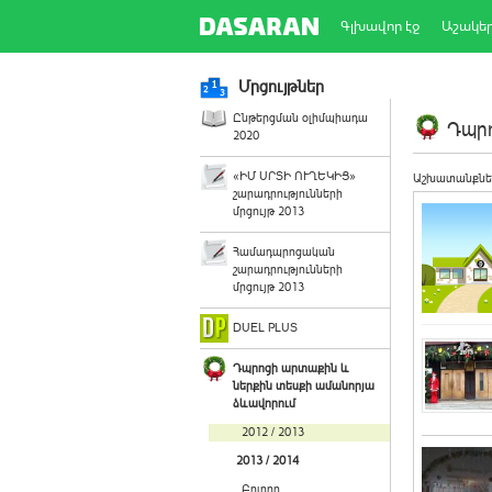
Գլխավոր էջ
Աշակե
Մրցույթներ
Ընթերցման օլիմպիադա
Դպրո
2020
«ԻՄ ՍՐՏԻ ՈՒՂԵԿԻՑ»
Աշխատանքնե
շարադրությունների
մրցույթ 2013
Համադպրոցական
շարադրությունների
մրցույթ 2013
DUEL PLUS
Դպրոցի արտաքին և
ներքին տեսքի ամանորյա
ձևավորում
2012 / 2013
2013 / 2014
Բոլորը