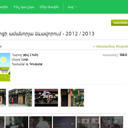
րտին
Ինչ կա-չկա
Մեր մասին
Հայ
Կանոններ
ցի ամանորյա ձևավորում - 2012 / 2013
ր
« Վերադառնալ Ցուցակ
Դպրոց`
թիվ 2 հմ/դ
Վարկանիշ՝
104.0
Մարզ`
Լոռի
Համայնք`
գ. Գուգարք