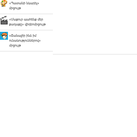
«Պատանի նկարիչ»
մրցույթ
«Մաքուր պահենք մեր
քաղաքը» վիդեոմրցույթ
«Ճանաչի՛ր ինձ իմ
ունակություններով»
մրցույթ