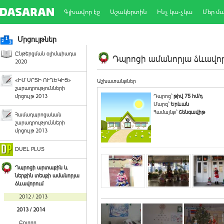
Գլխավոր էջ
Աշակերտին
Ինչ կա-չկա
Մեր մ
Մրցույթներ
Ընթերցման օլիմպիադա
Դպրոցի ամանորյա ձևավորո
2020
«ԻՄ ՍՐՏԻ ՈՒՂԵԿԻՑ»
Աշխատանքներ
շարադրությունների
մրցույթ 2013
Դպրոց`
թիվ 75 հմ/դ
Մարզ`
Երևան
Համայնք`
Շենգավիթ
Համադպրոցական
շարադրությունների
մրցույթ 2013
DUEL PLUS
Դպրոցի արտաքին և
ներքին տեսքի ամանորյա
ձևավորում
2012 / 2013
2013 / 2014
Բոլորը