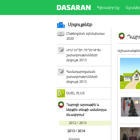
Գլխավոր էջ
Աշակե
Մրցույթներ
Ընթերցման օլիմպիադա
Դպրո
2020
«ԻՄ ՍՐՏԻ ՈՒՂԵԿԻՑ»
Աշխատանքնե
շարադրությունների
մրցույթ 2013
Համադպրոցական
շարադրությունների
մրցույթ 2013
DUEL PLUS
Դպրոցի արտաքին և
ներքին տեսքի ամանորյա
ձևավորում
2012 / 2013
2013 / 2014
Բոլորը