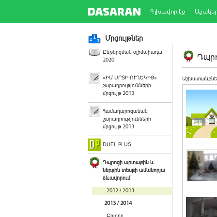
Գլխավոր էջ
Աշակե
Մրցույթներ
Ընթերցման օլիմպիադա
Դպրո
2020
«ԻՄ ՍՐՏԻ ՈՒՂԵԿԻՑ»
Աշխատանքնե
շարադրությունների
մրցույթ 2013
Համադպրոցական
շարադրությունների
մրցույթ 2013
DUEL PLUS
Դպրոցի արտաքին և
ներքին տեսքի ամանորյա
ձևավորում
2012 / 2013
2013 / 2014
Բոլորը