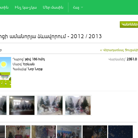
րտին
Ինչ կա-չկա
Մեր մասին
Հայ
Կանոններ
ցի ամանորյա ձևավորում - 2012 / 2013
ր
« Վերադառնալ Ցուցակ
Դպրոց`
թիվ 186 հմ/դ
Վարկանիշ՝
2351.0
Մարզ`
Երևան
Համայնք`
Նոր Նորք