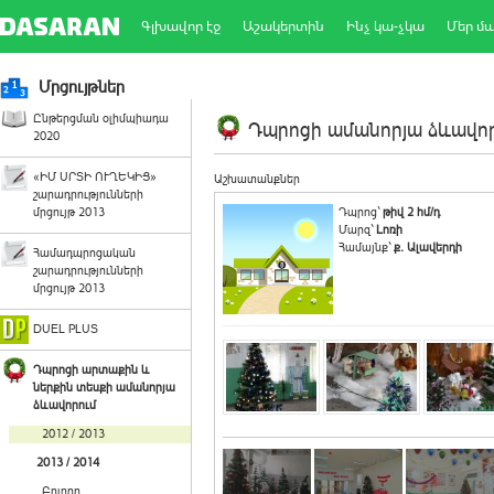
Գլխավոր էջ
Աշակերտին
Ինչ կա-չկա
Մեր մ
Մրցույթներ
Ընթերցման օլիմպիադա
Դպրոցի ամանորյա ձևավորո
2020
«ԻՄ ՍՐՏԻ ՈՒՂԵԿԻՑ»
Աշխատանքներ
շարադրությունների
մրցույթ 2013
Դպրոց`
թիվ 2 հմ/դ
Մարզ`
Լոռի
Համայնք`
ք. Ալավերդի
Համադպրոցական
շարադրությունների
մրցույթ 2013
DUEL PLUS
Դպրոցի արտաքին և
ներքին տեսքի ամանորյա
ձևավորում
2012 / 2013
2013 / 2014
Բոլորը