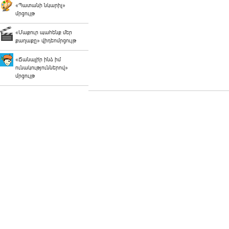
«Պատանի նկարիչ»
մրցույթ
«Մաքուր պահենք մեր
քաղաքը» վիդեոմրցույթ
«Ճանաչի՛ր ինձ իմ
ունակություններով»
մրցույթ