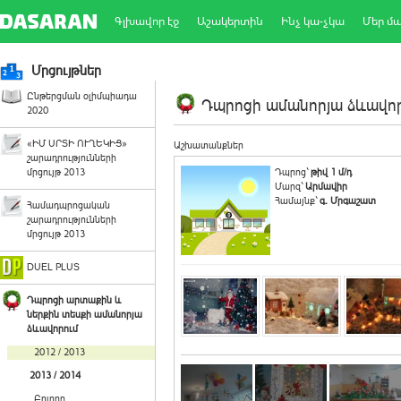
Գլխավոր էջ
Աշակերտին
Ինչ կա-չկա
Մեր մ
Մրցույթներ
Ընթերցման օլիմպիադա
Դպրոցի ամանորյա ձևավորո
2020
«ԻՄ ՍՐՏԻ ՈՒՂԵԿԻՑ»
Աշխատանքներ
շարադրությունների
մրցույթ 2013
Դպրոց`
թիվ 1 մ/դ
Մարզ`
Արմավիր
Համայնք`
գ. Մրգաշատ
Համադպրոցական
շարադրությունների
մրցույթ 2013
DUEL PLUS
Դպրոցի արտաքին և
ներքին տեսքի ամանորյա
ձևավորում
2012 / 2013
2013 / 2014
Բոլորը