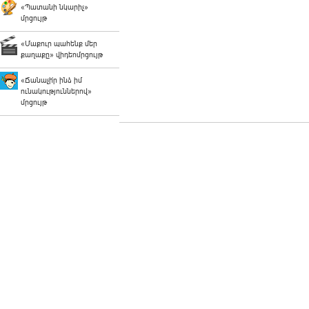
«Պատանի նկարիչ»
մրցույթ
«Մաքուր պահենք մեր
քաղաքը» վիդեոմրցույթ
«Ճանաչի՛ր ինձ իմ
ունակություններով»
մրցույթ