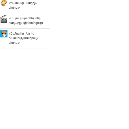
«Պատանի նկարիչ»
մրցույթ
«Մաքուր պահենք մեր
քաղաքը» վիդեոմրցույթ
«Ճանաչի՛ր ինձ իմ
ունակություններով»
մրցույթ