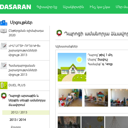
Գլխավոր էջ
Աշակերտին
Ինչ կա-չկա
Մեր մ
Մրցույթներ
Ընթերցման օլիմպիադա
Դպրոցի ամանորյա ձևավորո
2020
«ԻՄ ՍՐՏԻ ՈՒՂԵԿԻՑ»
Աշխատանքներ
շարադրությունների
մրցույթ 2013
Դպրոց`
թիվ 1 մ/դ
Մարզ`
Տավուշ
Համայնք`
գ. Կողբ
Համադպրոցական
շարադրությունների
մրցույթ 2013
DUEL PLUS
Դպրոցի արտաքին և
ներքին տեսքի ամանորյա
ձևավորում
2012 / 2013
2013 / 2014
Բոլորը