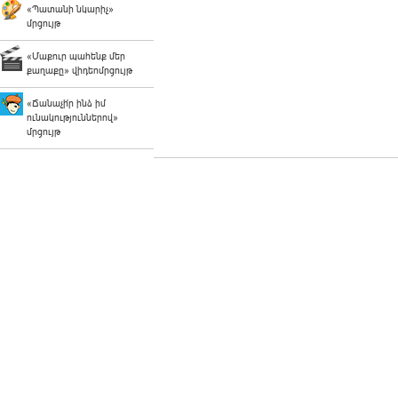
«Պատանի նկարիչ»
մրցույթ
«Մաքուր պահենք մեր
քաղաքը» վիդեոմրցույթ
«Ճանաչի՛ր ինձ իմ
ունակություններով»
մրցույթ