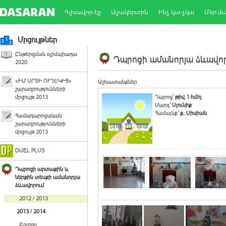
Գլխավոր էջ
Աշակերտին
Ինչ կա-չկա
Մեր մ
Մրցույթներ
Ընթերցման օլիմպիադա
Դպրոցի ամանորյա ձևավորո
2020
«ԻՄ ՍՐՏԻ ՈՒՂԵԿԻՑ»
Աշխատանքներ
շարադրությունների
մրցույթ 2013
Դպրոց`
թիվ 1 հմ/դ
Մարզ`
Սյունիք
Համայնք`
ք. Սիսիան
Համադպրոցական
շարադրությունների
մրցույթ 2013
DUEL PLUS
Դպրոցի արտաքին և
ներքին տեսքի ամանորյա
ձևավորում
2012 / 2013
2013 / 2014
Բոլորը