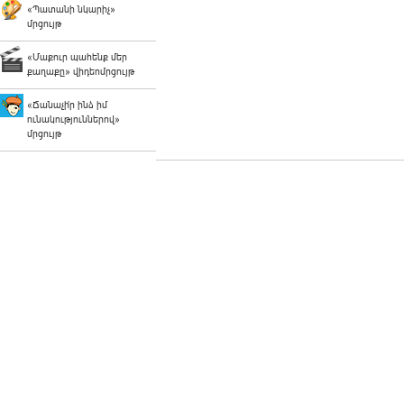
«Պատանի նկարիչ»
մրցույթ
«Մաքուր պահենք մեր
քաղաքը» վիդեոմրցույթ
«Ճանաչի՛ր ինձ իմ
ունակություններով»
մրցույթ