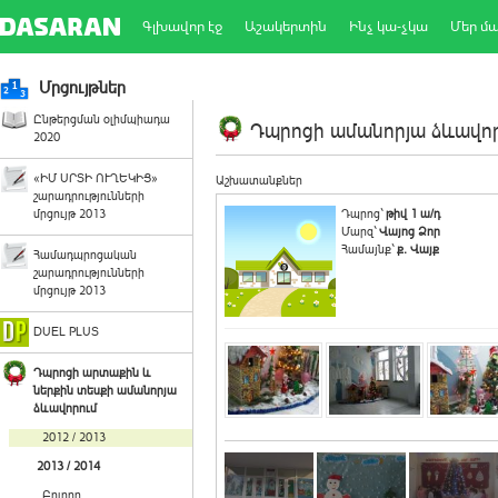
Գլխավոր էջ
Աշակերտին
Ինչ կա-չկա
Մեր մ
Մրցույթներ
Ընթերցման օլիմպիադա
Դպրոցի ամանորյա ձևավորո
2020
«ԻՄ ՍՐՏԻ ՈՒՂԵԿԻՑ»
Աշխատանքներ
շարադրությունների
մրցույթ 2013
Դպրոց`
թիվ 1 ա/դ
Մարզ`
Վայոց Ձոր
Համայնք`
ք. Վայք
Համադպրոցական
շարադրությունների
մրցույթ 2013
DUEL PLUS
Դպրոցի արտաքին և
ներքին տեսքի ամանորյա
ձևավորում
2012 / 2013
2013 / 2014
Բոլորը