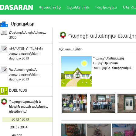
Գլխավոր էջ
Աշակերտին
Ինչ կա-չկա
Մեր մ
Մրցույթներ
Ընթերցման օլիմպիադա
Դպրոցի ամանորյա ձևավորո
2020
«ԻՄ ՍՐՏԻ ՈՒՂԵԿԻՑ»
Աշխատանքներ
շարադրությունների
մրցույթ 2013
Դպրոց`
Միջնակարգ
Մարզ`
Արարատ
Համայնք`
գ. Տափերական
Համադպրոցական
շարադրությունների
մրցույթ 2013
DUEL PLUS
Դպրոցի արտաքին և
ներքին տեսքի ամանորյա
ձևավորում
2012 / 2013
2013 / 2014
Բոլորը