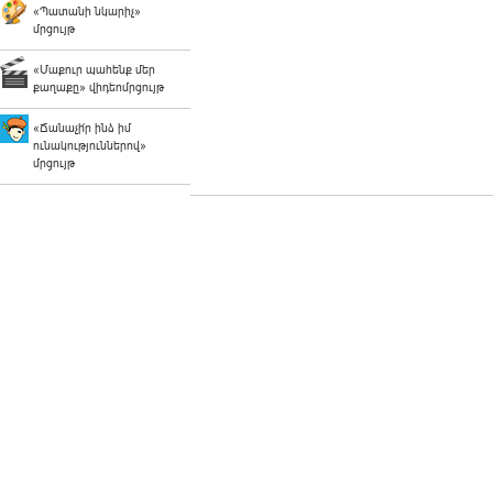
«Պատանի նկարիչ»
մրցույթ
«Մաքուր պահենք մեր
քաղաքը» վիդեոմրցույթ
«Ճանաչի՛ր ինձ իմ
ունակություններով»
մրցույթ