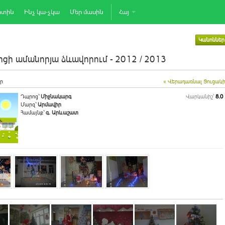
րտին
Ինչ կա-չկա
Մեր մասին
Հայ
Կանոններ
ցի ամանորյա ձևավորում - 2012 / 2013
ր
« Վերադառնալ Ցուցակ
Դպրոց`
Միջնակարգ
Վարկանիշ՝
8.0
Մարզ`
Արմավիր
Համայնք`
գ. Արևաշատ