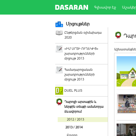
Գլխավոր էջ
Աշակե
Մրցույթներ
Ընթերցման օլիմպիադա
Դպրո
2020
«ԻՄ ՍՐՏԻ ՈՒՂԵԿԻՑ»
Աշխատանքնե
շարադրությունների
մրցույթ 2013
Համադպրոցական
շարադրությունների
մրցույթ 2013
DUEL PLUS
Դպրոցի արտաքին և
ներքին տեսքի ամանորյա
ձևավորում
2012 / 2013
2013 / 2014
Բոլորը