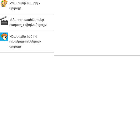
«Պատանի նկարիչ»
մրցույթ
«Մաքուր պահենք մեր
քաղաքը» վիդեոմրցույթ
«Ճանաչի՛ր ինձ իմ
ունակություններով»
մրցույթ