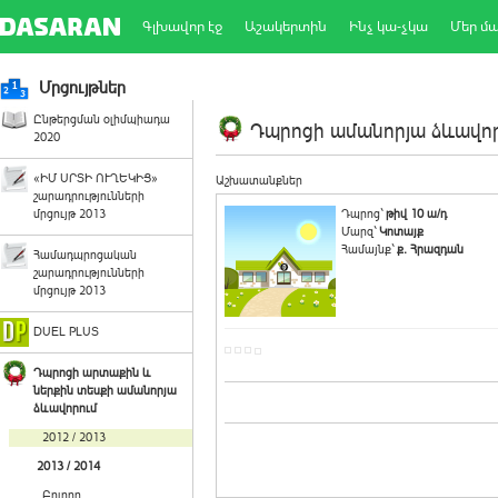
Գլխավոր էջ
Աշակերտին
Ինչ կա-չկա
Մեր մ
Մրցույթներ
Ընթերցման օլիմպիադա
Դպրոցի ամանորյա ձևավորո
2020
«ԻՄ ՍՐՏԻ ՈՒՂԵԿԻՑ»
Աշխատանքներ
շարադրությունների
մրցույթ 2013
Դպրոց`
թիվ 10 ա/դ
Մարզ`
Կոտայք
Համայնք`
ք. Հրազդան
Համադպրոցական
շարադրությունների
մրցույթ 2013
DUEL PLUS
Դպրոցի արտաքին և
ներքին տեսքի ամանորյա
ձևավորում
2012 / 2013
2013 / 2014
Բոլորը