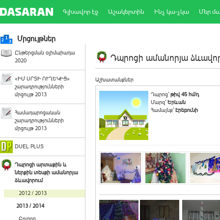
Գլխավոր էջ
Աշակերտին
Ինչ կա-չկա
Մեր մ
Մրցույթներ
Ընթերցման օլիմպիադա
Դպրոցի ամանորյա ձևավորո
2020
«ԻՄ ՍՐՏԻ ՈՒՂԵԿԻՑ»
Աշխատանքներ
շարադրությունների
մրցույթ 2013
Դպրոց`
թիվ 45 հմ/դ
Մարզ`
Երևան
Համայնք`
Էրեբունի
Համադպրոցական
շարադրությունների
մրցույթ 2013
DUEL PLUS
Դպրոցի արտաքին և
ներքին տեսքի ամանորյա
ձևավորում
2012 / 2013
2013 / 2014
Բոլորը