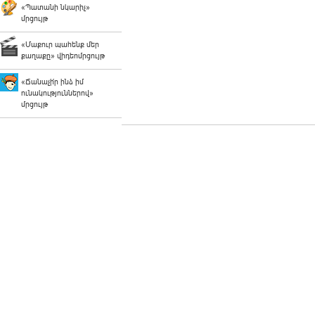
«Պատանի նկարիչ»
մրցույթ
«Մաքուր պահենք մեր
քաղաքը» վիդեոմրցույթ
«Ճանաչի՛ր ինձ իմ
ունակություններով»
մրցույթ