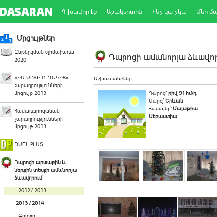
Գլխավոր էջ
Աշակերտին
Ինչ կա-չկա
Մեր մ
Մրցույթներ
Ընթերցման օլիմպիադա
Դպրոցի ամանորյա ձևավորո
2020
«ԻՄ ՍՐՏԻ ՈՒՂԵԿԻՑ»
Աշխատանքներ
շարադրությունների
մրցույթ 2013
Դպրոց`
թիվ 91 հմ/դ
Մարզ`
Երևան
Համայնք`
Մալաթիա-
Համադպրոցական
Սեբաստիա
շարադրությունների
մրցույթ 2013
DUEL PLUS
Դպրոցի արտաքին և
ներքին տեսքի ամանորյա
ձևավորում
2012 / 2013
2013 / 2014
Բոլորը