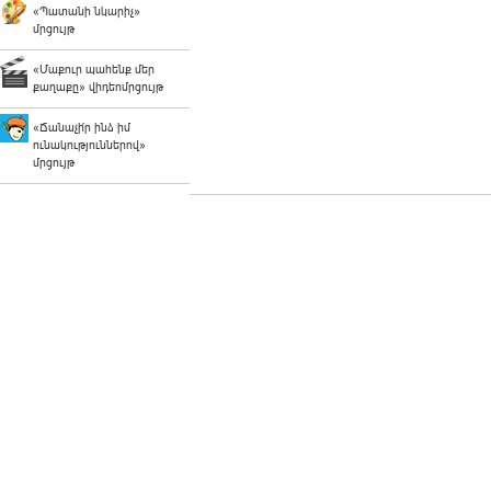
«Պատանի նկարիչ»
մրցույթ
«Մաքուր պահենք մեր
քաղաքը» վիդեոմրցույթ
«Ճանաչի՛ր ինձ իմ
ունակություններով»
մրցույթ