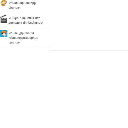
«Պատանի նկարիչ»
մրցույթ
«Մաքուր պահենք մեր
քաղաքը» վիդեոմրցույթ
«Ճանաչի՛ր ինձ իմ
ունակություններով»
մրցույթ