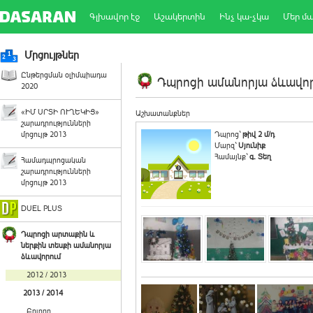
Գլխավոր էջ
Աշակերտին
Ինչ կա-չկա
Մեր մ
Մրցույթներ
Ընթերցման օլիմպիադա
Դպրոցի ամանորյա ձևավորո
2020
«ԻՄ ՍՐՏԻ ՈՒՂԵԿԻՑ»
Աշխատանքներ
շարադրությունների
մրցույթ 2013
Դպրոց`
թիվ 2 մ/դ
Մարզ`
Սյունիք
Համայնք`
գ. Տեղ
Համադպրոցական
շարադրությունների
մրցույթ 2013
DUEL PLUS
Դպրոցի արտաքին և
ներքին տեսքի ամանորյա
ձևավորում
2012 / 2013
2013 / 2014
Բոլորը