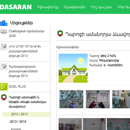
Գլխավոր էջ
Աշակերտին
Ինչ կա-չկա
Մեր մ
Մրցույթներ
Ընթերցման օլիմպիադա
Դպրոցի ամանորյա ձևավորո
2020
«ԻՄ ՍՐՏԻ ՈՒՂԵԿԻՑ»
Աշխատանքներ
շարադրությունների
մրցույթ 2013
Դպրոց`
թիվ 2 հմ/դ
Մարզ`
Գեղարքունիք
Համայնք`
գ. Վարդենիկ
Համադպրոցական
շարադրությունների
մրցույթ 2013
DUEL PLUS
Դպրոցի արտաքին և
ներքին տեսքի ամանորյա
ձևավորում
2012 / 2013
2013 / 2014
Բոլորը