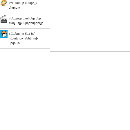
«Պատանի նկարիչ»
մրցույթ
«Մաքուր պահենք մեր
քաղաքը» վիդեոմրցույթ
«Ճանաչի՛ր ինձ իմ
ունակություններով»
մրցույթ