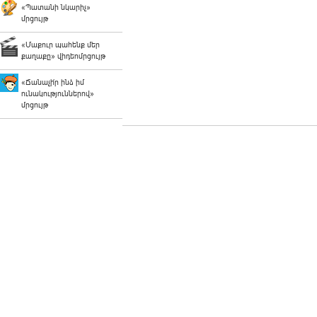
«Պատանի նկարիչ»
մրցույթ
«Մաքուր պահենք մեր
քաղաքը» վիդեոմրցույթ
«Ճանաչի՛ր ինձ իմ
ունակություններով»
մրցույթ