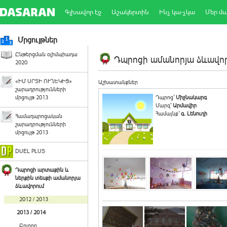
Գլխավոր էջ
Աշակերտին
Ինչ կա-չկա
Մեր մ
Մրցույթներ
Ընթերցման օլիմպիադա
Դպրոցի ամանորյա ձևավորո
2020
«ԻՄ ՍՐՏԻ ՈՒՂԵԿԻՑ»
Աշխատանքներ
շարադրությունների
մրցույթ 2013
Դպրոց`
Միջնակարգ
Մարզ`
Արմավիր
Համայնք`
գ. Լենուղի
Համադպրոցական
շարադրությունների
մրցույթ 2013
DUEL PLUS
Դպրոցի արտաքին և
ներքին տեսքի ամանորյա
ձևավորում
2012 / 2013
2013 / 2014
Բոլորը